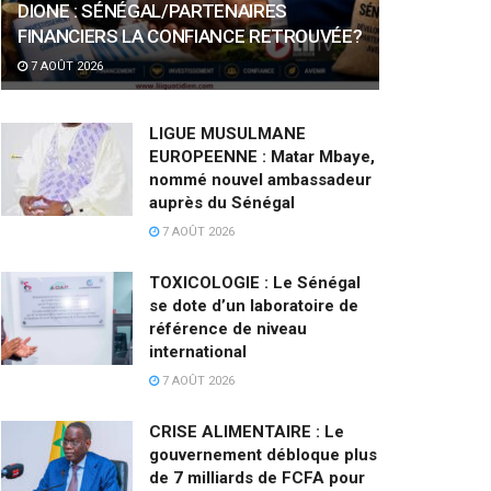
DIONE : SÉNÉGAL/PARTENAIRES
FINANCIERS LA CONFIANCE RETROUVÉE?
7 AOÛT 2026
LIGUE MUSULMANE
EUROPEENNE : Matar Mbaye,
nommé nouvel ambassadeur
auprès du Sénégal
7 AOÛT 2026
TOXICOLOGIE : Le Sénégal
se dote d’un laboratoire de
référence de niveau
international
7 AOÛT 2026
CRISE ALIMENTAIRE : Le
gouvernement débloque plus
de 7 milliards de FCFA pour