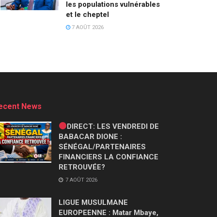
les populations vulnérables
et le cheptel
7 AOÛT 2026
ecent News
DIRECT: LES VENDREDI DE
BABACAR DIONE :
SÉNÉGAL/PARTENAIRES
FINANCIERS LA CONFIANCE
RETROUVÉE?
7 AOÛT 2026
LIGUE MUSULMANE
EUROPEENNE : Matar Mbaye,