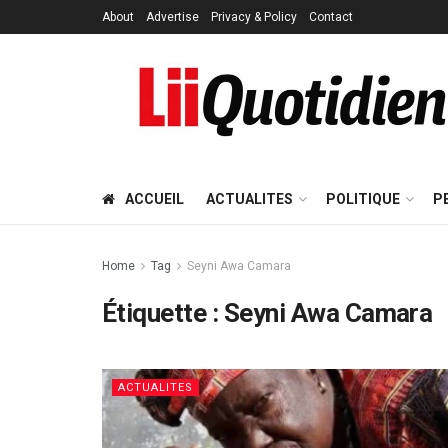
About
Advertise
Privacy & Policy
Contact
ACCUEIL
ACTUALITES
POLITIQUE
P
Home
Tag
Seyni Awa Camara
Étiquette :
Seyni Awa Camara
ACTUALITES