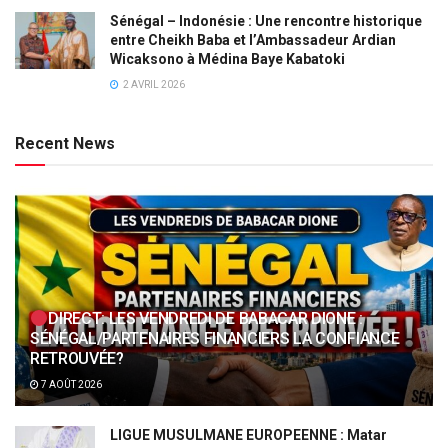
Sénégal – Indonésie : Une rencontre historique
entre Cheikh Baba et l’Ambassadeur Ardian
Wicaksono à Médina Baye Kabatoki
2 AVRIL 2026
Recent News
DIRECT: LES VENDREDI DE BABACAR DIONE :
SÉNÉGAL/PARTENAIRES FINANCIERS LA CONFIANCE
RETROUVÉE?
7 AOÛT 2026
LIGUE MUSULMANE EUROPEENNE : Matar