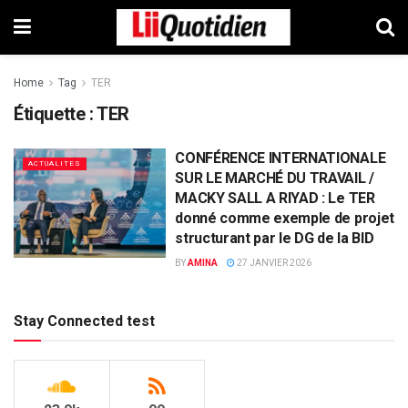
Home
Tag
TER
Étiquette :
TER
CONFÉRENCE INTERNATIONALE
ACTUALITES
SUR LE MARCHÉ DU TRAVAIL /
MACKY SALL A RIYAD : Le TER
donné comme exemple de projet
structurant par le DG de la BID
BY
AMINA
27 JANVIER 2026
Stay Connected test