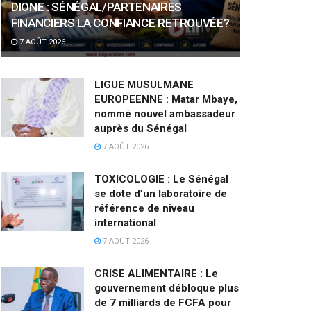
DIONE : SÉNÉGAL/PARTENAIRES
FINANCIERS LA CONFIANCE RETROUVÉE?
7 AOÛT 2026
LIGUE MUSULMANE
EUROPEENNE : Matar Mbaye,
nommé nouvel ambassadeur
auprès du Sénégal
7 AOÛT 2026
TOXICOLOGIE : Le Sénégal
se dote d’un laboratoire de
référence de niveau
international
7 AOÛT 2026
CRISE ALIMENTAIRE : Le
gouvernement débloque plus
de 7 milliards de FCFA pour