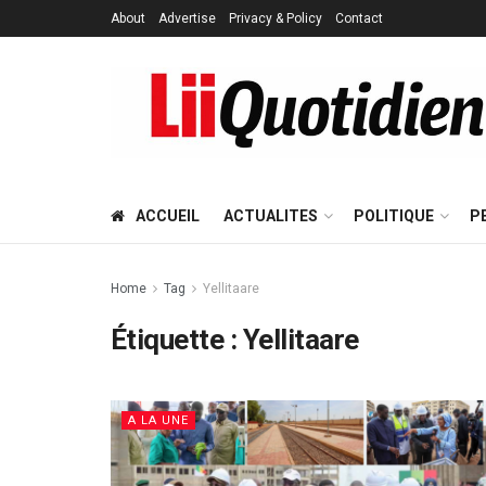
About
Advertise
Privacy & Policy
Contact
ACCUEIL
ACTUALITES
POLITIQUE
P
Home
Tag
Yellitaare
Étiquette :
Yellitaare
A LA UNE