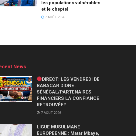
les populations vulnérables
et le cheptel
7 AOÛT 2026
ecent News
DIRECT: LES VENDREDI DE
BABACAR DIONE :
SÉNÉGAL/PARTENAIRES
FINANCIERS LA CONFIANCE
RETROUVÉE?
7 AOÛT 2026
LIGUE MUSULMANE
EUROPEENNE : Matar Mbaye,