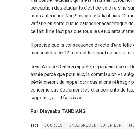
Par contre l’étudiant qui s’est inscrit en octobre,
perception des étudiants c’est de se dire si je sui
mois antérieurs. Non ! chaque étudiant aura 12 mo
va faire en sorte que le calendrier académique de
ce fait, il ne faut pas que tous les étudiants s’at
Il précise que la conséquence directe d’une telle
mensualités de 12 mois et le rappel ne sera pas 
Jean Amédé Diatta a rappelé, cependant que cette
année parce que pour eux, la commission va siéger
bénéficieront du rappel car nous allons rétroagir 
concerne pas également les changements de taux
rappels », a-t-il fait savoir.
Par Dieynaba TANDIANG
Tags:
BOURSES
ENSEIGNEMENT SUPÉRIEUR
ét