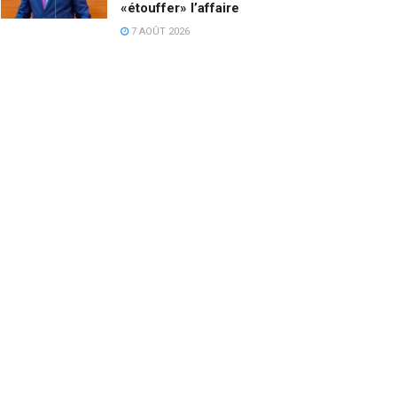
«étouffer» l’affaire
7 AOÛT 2026