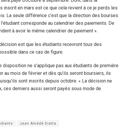
 il sera payé d’octobre à septembre. Donc dans la
s inscrit en mars est ce que cela revient à ce je perds les
is. La seule différence c’est que la direction des bourses
 l’étudiant corresponde au calendrier des paiements. De
tendent à avoir le même calendrier de paiement ».
 décision est que les étudiants recevront tous des
possible dans ce cas de figure.
 disposition ne s’applique pas aux étudiants de première
 au mois de février et dès qu’ils seront boursiers, ils
puisqu’ils sont inscrits depuis octobre. « La décision ne
, ces derniers aussi seront payés sous mode de
udiants
Jean Amédé Diatta