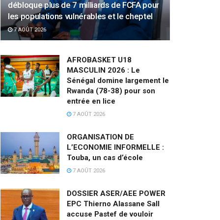
débloque plus de 7 milliards de FCFA pour
les populations vulnérables et le cheptel
7 AOÛT 2026
AFROBASKET U18
MASCULIN 2026 : Le
Sénégal domine largement le
Rwanda (78-38) pour son
entrée en lice
7 AOÛT 2026
ORGANISATION DE
L’ECONOMIE INFORMELLE :
Touba, un cas d’école
7 AOÛT 2026
DOSSIER ASER/AEE POWER
EPC Thierno Alassane Sall
accuse Pastef de vouloir