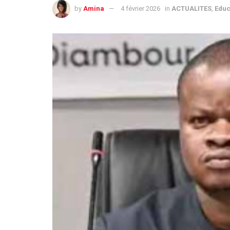
by
Amina
4 février 2026
in
ACTUALITES
,
Educ