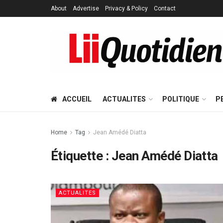
About
Advertise
Privacy & Policy
Contact
ACCUEIL
ACTUALITES
POLITIQUE
P
Home
Tag
Jean Amédé Diatta
Étiquette :
Jean Amédé Diatta
ACTUALITES