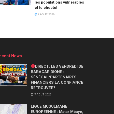
les populations vulnérables
et le cheptel
7 AOÛT 2026
ecent News
DIRECT: LES VENDREDI DE
BABACAR DIONE :
SÉNÉGAL/PARTENAIRES
FINANCIERS LA CONFIANCE
RETROUVÉE?
7 AOÛT 2026
LIGUE MUSULMANE
EUROPEENNE : Matar Mbaye,