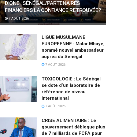
DIONE : SÉNÉGAL/PARTENAIRES
FINANCIERS LA CONFIANCE RETROUVÉE?
7 AOÛT 2026
LIGUE MUSULMANE
EUROPEENNE : Matar Mbaye,
nommé nouvel ambassadeur
auprès du Sénégal
7 AOÛT 2026
TOXICOLOGIE : Le Sénégal
se dote d’un laboratoire de
référence de niveau
international
7 AOÛT 2026
CRISE ALIMENTAIRE : Le
gouvernement débloque plus
de 7 milliards de FCFA pour