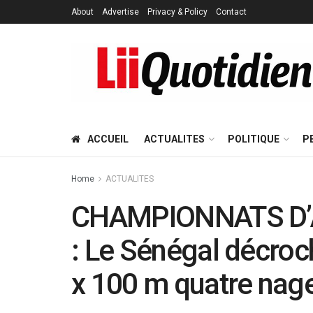
About
Advertise
Privacy & Policy
Contact
ACCUEIL
ACTUALITES
POLITIQUE
P
Home
ACTUALITES
CHAMPIONNATS D’
: Le Sénégal décroch
x 100 m quatre nag