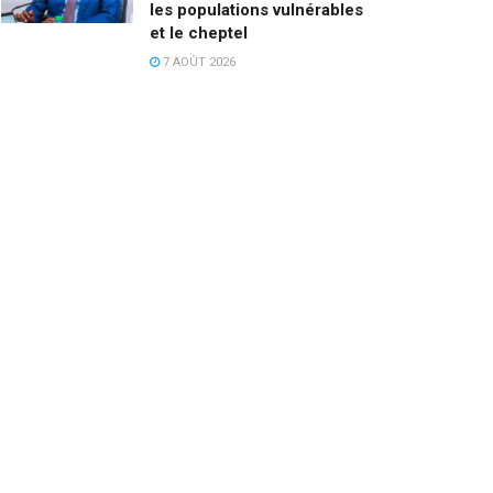
les populations vulnérables
et le cheptel
7 AOÛT 2026