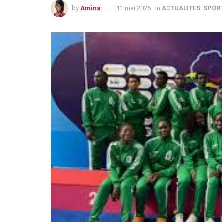
by
Amina
11 mai 2026
in
ACTUALITES
,
SPOR