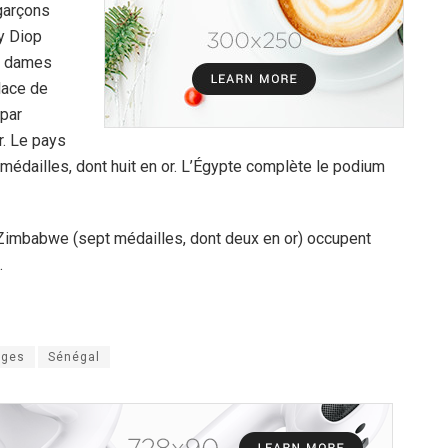
 garçons
y Diop
es dames
lace de
par
r. Le pays
 médailles, dont huit en or. L’Égypte complète le podium
e Zimbabwe (sept médailles, dont deux en or) occupent
.
ages
Sénégal