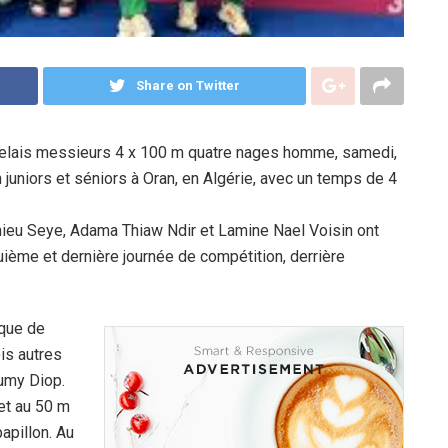
Share on Twitter
relais messieurs 4 x 100 m quatre nages homme, samedi,
juniors et séniors à Oran, en Algérie, avec un temps de 4
ieu Seye, Adama Thiaw Ndir et Lamine Nael Voisin ont
uième et dernière journée de compétition, derrière
que de
ois autres
Oumy Diop.
et au 50 m
apillon. Au