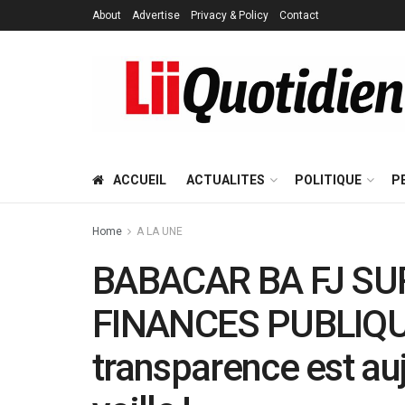
About
Advertise
Privacy & Policy
Contact
ACCUEIL
ACTUALITES
POLITIQUE
P
Home
A LA UNE
BABACAR BA FJ SU
FINANCES PUBLIQUE
transparence est au