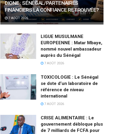
DIONE : SÉNÉGAL/PARTENAIRES
FINANCIERS LA CONFIANCE RETROUVÉE?
7 AOÛT 2026
LIGUE MUSULMANE
EUROPEENNE : Matar Mbaye,
nommé nouvel ambassadeur
auprès du Sénégal
7 AOÛT 2026
TOXICOLOGIE : Le Sénégal
se dote d’un laboratoire de
référence de niveau
international
7 AOÛT 2026
CRISE ALIMENTAIRE : Le
gouvernement débloque plus
de 7 milliards de FCFA pour