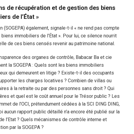
ns de récupération et de gestion des biens
ers de l’État »
ion (SOGEPA) également, signale-t-il « ne rend pas compte
iens immobiliers de l’État ». Pour lui, ce silence nourrit
éelle de ces biens censés revenir au patrimoine national.
ransparence des organes de contrôle, Babacar Ba et cie
ent la SOGEPA : Quels sont les biens immobiliers
ceux qui demeurent en litige ? Existe-t-il des occupants
supporter les charges locatives ? Combien de villas ou
res à la retraite ou par des personnes sans droit ? Qui
ères et quel est le coût annuel pour le Trésor public ? Les
sommet de l’OCI, prétendument cédées à la SCI DING DING,
aucun rapport public détaillé n’a encore été publié sur la
de l’Etat ? Quels mécanismes de contrôle interne et
stion par la SOGEPA ?