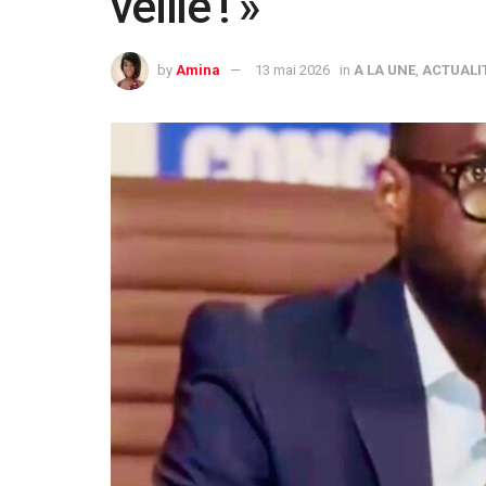
veille ! »
by
Amina
13 mai 2026
in
A LA UNE
,
ACTUALI