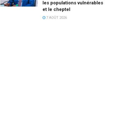
les populations vulnérables
et le cheptel
7 AOÛT 2026