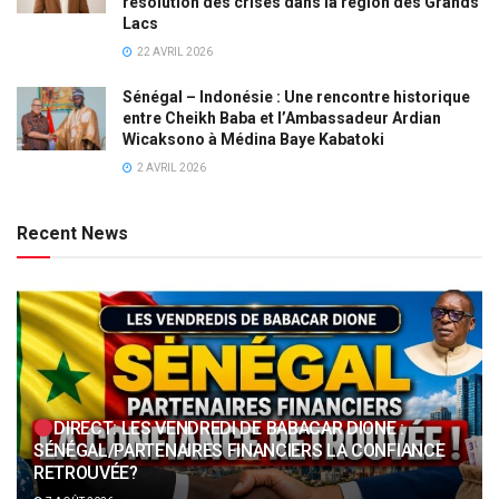
résolution des crises dans la région des Grands
Lacs
22 AVRIL 2026
Sénégal – Indonésie : Une rencontre historique
entre Cheikh Baba et l’Ambassadeur Ardian
Wicaksono à Médina Baye Kabatoki
2 AVRIL 2026
Recent News
DIRECT: LES VENDREDI DE BABACAR DIONE :
SÉNÉGAL/PARTENAIRES FINANCIERS LA CONFIANCE
RETROUVÉE?