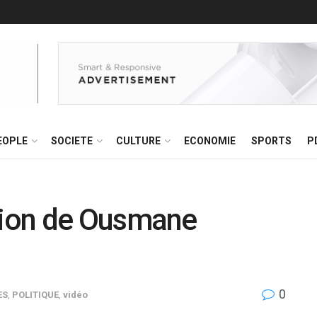
EOPLE
SOCIETE
CULTURE
ECONOMIE
SPORTS
P
tion de Ousmane
0
ES
,
POLITIQUE
,
vidéo