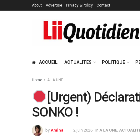
About
Advertise
Privacy & Policy
Contact
ACCUEIL
ACTUALITES
POLITIQUE
P
Home
A LA UNE
[Urgent) Déclara
SONKO !
by
Amina
2 juin 2026
in
A LA UNE
,
ACTUALIT