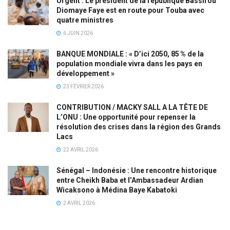
Urgent : Le président de la république Bassirou
Diomaye Faye est en route pour Touba avec
quatre ministres
6 JUIN 2026
BANQUE MONDIALE : « D’ici 2050, 85 % de la
population mondiale vivra dans les pays en
développement »
23 FÉVRIER 2026
CONTRIBUTION / MACKY SALL A LA TÊTE DE
L’ONU : Une opportunité pour repenser la
résolution des crises dans la région des Grands
Lacs
22 AVRIL 2026
Sénégal – Indonésie : Une rencontre historique
entre Cheikh Baba et l’Ambassadeur Ardian
Wicaksono à Médina Baye Kabatoki
2 AVRIL 2026