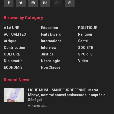
Browse by Category
A LA UNE
Education
POLITIQUE
ACTUALITES
Faits Divers
Religion
Afrique
International
Santé
Contribution
Interview
SOCIETE
CULTURE
Justice
SPORTS
Diplomatie
Nécrologie
Vidéo
ECONOMIE
Non Classé
Recent News
LIGUE MUSULMANE EUROPEENNE : Matar
Mbaye, nommé nouvel ambassadeur auprès du
Sénégal
7 AOÛT 2026