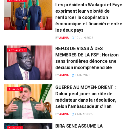
ACTUALITES
Les présidents Wadagni et Faye
expriment leur volonté de
renforcer la coopération
économique et financière entre
les deux pays
BY
AMINA
10 JUIN 2026
REFUS DE VISAS À DES
ACTUALITES
MEMBRES DE LA FSF : Horizon
sans frontières dénonce une
décision incompréhensible
BY
AMINA
8 MAI 2026
GUERRE AU MOYEN-ORIENT :
A LA UNE
Dakar peut jouer un rôle de
médiateur dans la résolution,
selon l’ambassadeur d’Iran
BY
AMINA
4 MARS 2026
BIRA SENE ASSUME LA
A LA UNE