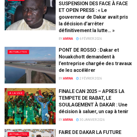
SUSPENSION DES FACE À FACE
ET OPEN PRESS : « Le
gouverneur de Dakar avait pris
la décision d’arrêter
définitivement la lutte… »
BY
AMINA
6 FÉVRIER 2026
PONT DE ROSSO : Dakar et
ACTUALITES
Nouakchott demandent à
l’entreprise chargée des travaux
de les accélérer
BY
AMINA
2 FÉVRIER 2026
FINALE CAN 2025 – APRES LA
A LA UNE
TEMPETE DE RABAT, LE
SOULAGEMENT À DAKAR : Une
décision à saluer, un cap à tenir
BY
AMINA
30 JANVIER 2026
FAIRE DE DAKAR LA FUTURE
ACTUALITES