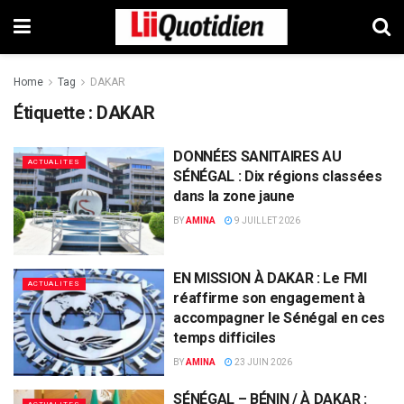
Home
Tag
DAKAR
Étiquette :
DAKAR
DONNÉES SANITAIRES AU
ACTUALITES
SÉNÉGAL : Dix régions classées
dans la zone jaune
BY
AMINA
9 JUILLET 2026
EN MISSION À DAKAR : Le FMI
ACTUALITES
réaffirme son engagement à
accompagner le Sénégal en ces
temps difficiles
BY
AMINA
23 JUIN 2026
SÉNÉGAL – BÉNIN / À DAKAR :