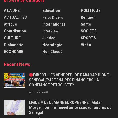
Browse by Category
A LA UNE
Education
POLITIQUE
ACTUALITES
Faits Divers
Religion
Afrique
International
Santé
Contribution
Interview
SOCIETE
CULTURE
Justice
SPORTS
Diplomatie
Nécrologie
Vidéo
ECONOMIE
Non Classé
Recent News
DIRECT: LES VENDREDI DE BABACAR DIONE :
SÉNÉGAL/PARTENAIRES FINANCIERS LA
CONFIANCE RETROUVÉE?
7 AOÛT 2026
LIGUE MUSULMANE EUROPEENNE : Matar
Mbaye, nommé nouvel ambassadeur auprès du
Sénégal