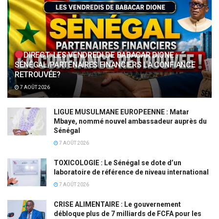
DIRECT: LES VENDREDI DE BABACAR DIONE :
SÉNÉGAL/PARTENAIRES FINANCIERS LA CONFIANCE
RETROUVÉE?
7 AOÛT 2026
LIGUE MUSULMANE EUROPEENNE : Matar
Mbaye, nommé nouvel ambassadeur auprès du
Sénégal
7 AOÛT 2026
TOXICOLOGIE : Le Sénégal se dote d’un
laboratoire de référence de niveau international
7 AOÛT 2026
CRISE ALIMENTAIRE : Le gouvernement
débloque plus de 7 milliards de FCFA pour les