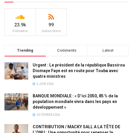
23.9k
99
Followers
Subscribers
Trending
Comments
Latest
Urgent : Le président de la république Bassirou
Diomaye Faye est en route pour Touba avec
quatre ministres
6 JUIN 2026
BANQUE MONDIALE : « D’ici 2050, 85 % de la
population mondiale vivra dans les pays en
développement »
23 FÉVRIER 2026
CONTRIBUTION / MACKY SALL A LA TÊTE DE
L’ONU : Une opportunité pour repenser la