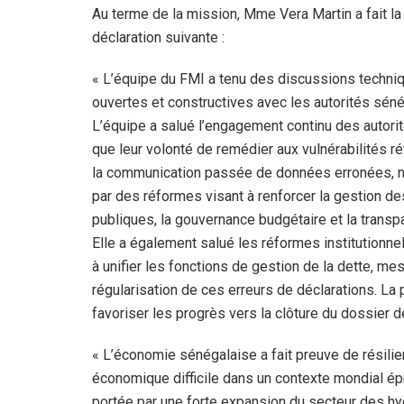
Au terme de la mission, Mme Vera Martin a fait la
déclaration suivante :
« L’équipe du FMI a tenu des discussions techni
ouvertes et constructives avec les autorités sén
L’équipe a salué l’engagement continu des autorit
que leur volonté de remédier aux vulnérabilités r
la communication passée de données erronées,
par des réformes visant à renforcer la gestion de
publiques, la gouvernance budgétaire et la transp
Elle a également salué les réformes institutionnel
à unifier les fonctions de gestion de la dette, m
régularisation de ces erreurs de déclarations. La
favoriser les progrès vers la clôture du dossier d
« L’économie sénégalaise a fait preuve de résilie
économique difficile dans un contexte mondial épr
portée par une forte expansion du secteur des hy