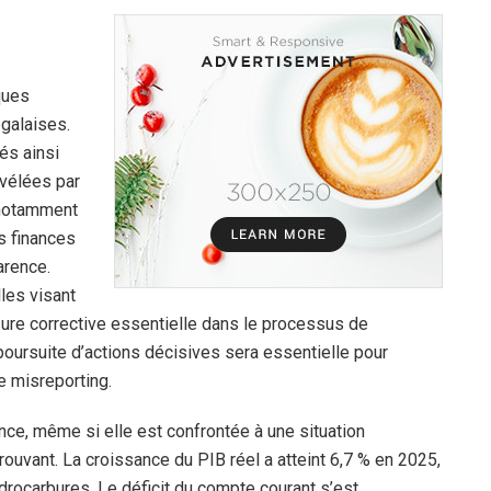
ques
égalaises.
és ainsi
évélées par
 notamment
s finances
arence.
les visant
esure corrective essentielle dans le processus de
 poursuite d’actions décisives sera essentielle pour
e misreporting.
nce, même si elle est confrontée à une situation
ouvant. La croissance du PIB réel a atteint 6,7 % en 2025,
drocarbures. Le déficit du compte courant s’est