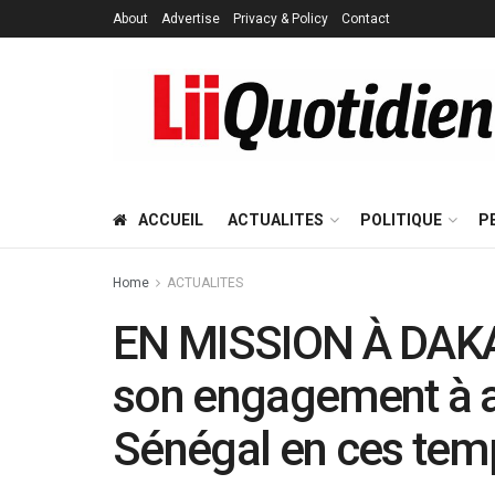
About
Advertise
Privacy & Policy
Contact
ACCUEIL
ACTUALITES
POLITIQUE
P
Home
ACTUALITES
EN MISSION À DAKAR
son engagement à 
Sénégal en ces temp