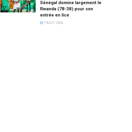
Sénégal domine largement le
Rwanda (78-38) pour son
entrée en lice
7 AOÛT 2026