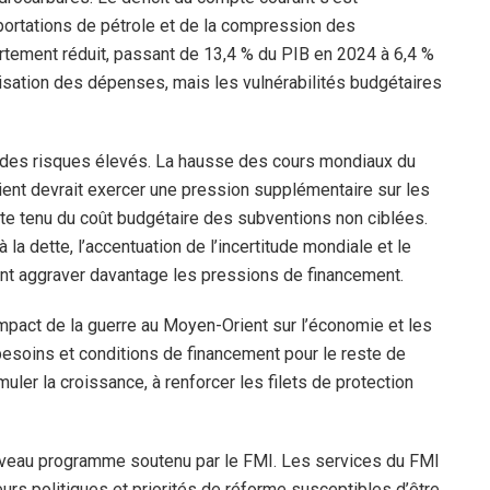
portations de pétrole et de la compression des
fortement réduit, passant de 13,4 % du PIB en 2024 à 6,4 %
lisation des dépenses, mais les vulnérabilités budgétaires
 des risques élevés. La hausse des cours mondiaux du
ient devrait exercer une pression supplémentaire sur les
te tenu du coût budgétaire des subventions non ciblées.
la dette, l’accentuation de l’incertitude mondiale et le
ent aggraver davantage les pressions de financement.
’impact de la guerre au Moyen-Orient sur l’économie et les
esoins et conditions de financement pour le reste de
muler la croissance, à renforcer les filets de protection
nouveau programme soutenu par le FMI. Les services du FMI
eurs politiques et priorités de réforme susceptibles d’être