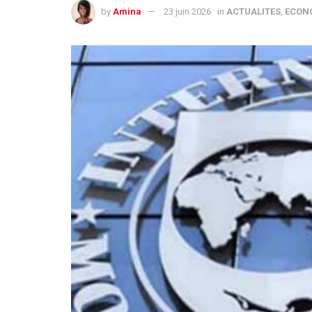
by
Amina
23 juin 2026
in
ACTUALITES
,
ECON