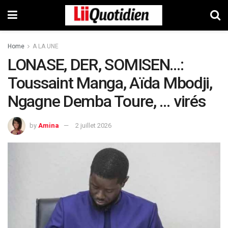
Home
A LA UNE
LONASE, DER, SOMISEN…:
Toussaint Manga, Aïda Mbodji,
Ngagne Demba Toure, … virés
by
Amina
2 juillet 2026