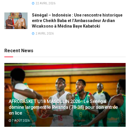
22 AVRIL 2026
Sénégal – Indonésie : Une rencontre historique
entre Cheikh Baba et l’Ambassadeur Ardian
Wicaksono à Médina Baye Kabatoki
2 AVRIL 2026
Recent News
AFROBASKET U18 MASCULIN 2026 : Le Sénégal
domine largement le Rwanda (78-38) pour son entrée
en lice
7 AOÛT 2026