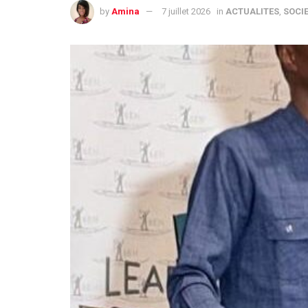
by
Amina
7 juillet 2026
in
ACTUALITES
,
SOCI