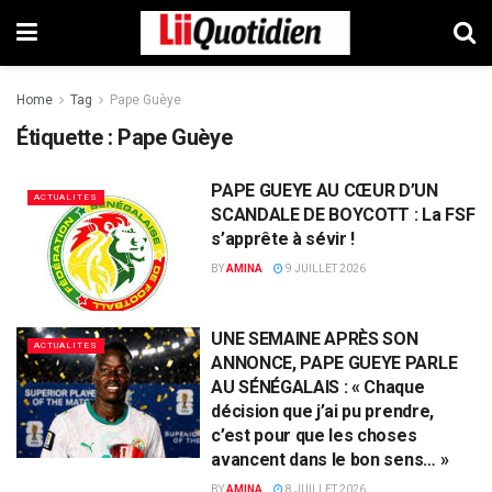
Home
Tag
Pape Guèye
Étiquette :
Pape Guèye
PAPE GUEYE AU CŒUR D’UN
ACTUALITES
SCANDALE DE BOYCOTT : La FSF
s’apprête à sévir !
BY
AMINA
9 JUILLET 2026
UNE SEMAINE APRÈS SON
ACTUALITES
ANNONCE, PAPE GUEYE PARLE
AU SÉNÉGALAIS : « Chaque
décision que j’ai pu prendre,
c’est pour que les choses
avancent dans le bon sens… »
BY
AMINA
8 JUILLET 2026