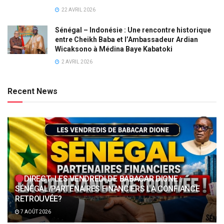
22 AVRIL 2026
Sénégal – Indonésie : Une rencontre historique
entre Cheikh Baba et l’Ambassadeur Ardian
Wicaksono à Médina Baye Kabatoki
2 AVRIL 2026
Recent News
DIRECT: LES VENDREDI DE BABACAR DIONE :
SÉNÉGAL/PARTENAIRES FINANCIERS LA CONFIANCE
RETROUVÉE?
7 AOÛT 2026