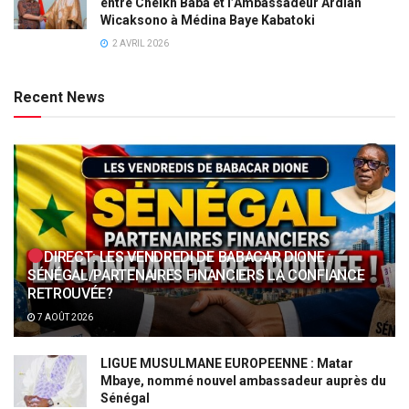
entre Cheikh Baba et l’Ambassadeur Ardian
Wicaksono à Médina Baye Kabatoki
2 AVRIL 2026
Recent News
DIRECT: LES VENDREDI DE BABACAR DIONE :
SÉNÉGAL/PARTENAIRES FINANCIERS LA CONFIANCE
RETROUVÉE?
7 AOÛT 2026
LIGUE MUSULMANE EUROPEENNE : Matar
Mbaye, nommé nouvel ambassadeur auprès du
Sénégal