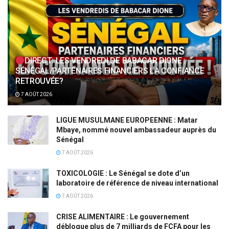
DIRECT: LES VENDREDI DE BABACAR DIONE :
SÉNÉGAL/PARTENAIRES FINANCIERS LA CONFIANCE
RETROUVÉE?
7 AOÛT 2026
LIGUE MUSULMANE EUROPEENNE : Matar
Mbaye, nommé nouvel ambassadeur auprès du
Sénégal
7 AOÛT 2026
TOXICOLOGIE : Le Sénégal se dote d’un
laboratoire de référence de niveau international
7 AOÛT 2026
CRISE ALIMENTAIRE : Le gouvernement
débloque plus de 7 milliards de FCFA pour les