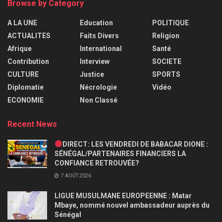
Browse by Category
A LA UNE
Education
POLITIQUE
ACTUALITES
Faits Divers
Religion
Afrique
International
Santé
Contribution
Interview
SOCIETE
CULTURE
Justice
SPORTS
Diplomatie
Nécrologie
Vidéo
ECONOMIE
Non Classé
Recent News
DIRECT: LES VENDREDI DE BABACAR DIONE :
SÉNÉGAL/PARTENAIRES FINANCIERS LA
CONFIANCE RETROUVÉE?
7 AOÛT 2026
LIGUE MUSULMANE EUROPEENNE : Matar
Mbaye, nommé nouvel ambassadeur auprès du
Sénégal