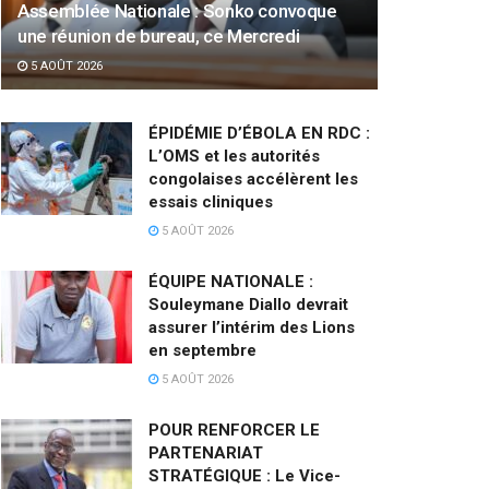
Assemblée Nationale : Sonko convoque
une réunion de bureau, ce Mercredi
5 AOÛT 2026
ÉPIDÉMIE D’ÉBOLA EN RDC :
L’OMS et les autorités
congolaises accélèrent les
essais cliniques
5 AOÛT 2026
ÉQUIPE NATIONALE :
Souleymane Diallo devrait
assurer l’intérim des Lions
en septembre
5 AOÛT 2026
POUR RENFORCER LE
PARTENARIAT
STRATÉGIQUE : Le Vice-