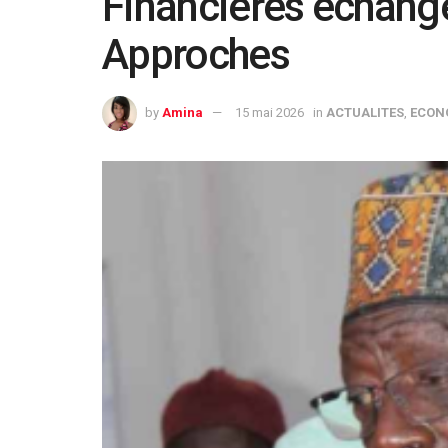
Financières échange
Approches
by
Amina
15 mai 2026
in
ACTUALITES
,
ECON