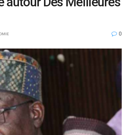
 autour Des Meilleures
0
OMIE