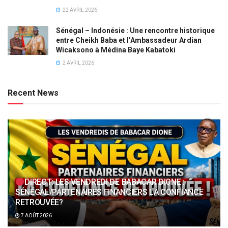
22 AVRIL 2026
Sénégal – Indonésie : Une rencontre historique
entre Cheikh Baba et l’Ambassadeur Ardian
Wicaksono à Médina Baye Kabatoki
2 AVRIL 2026
Recent News
DIRECT: LES VENDREDI DE BABACAR DIONE :
SÉNÉGAL/PARTENAIRES FINANCIERS LA CONFIANCE
RETROUVÉE?
7 AOÛT 2026