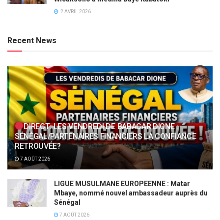
2 AVRIL 2026
Recent News
DIRECT: LES VENDREDI DE BABACAR DIONE :
SÉNÉGAL/PARTENAIRES FINANCIERS LA CONFIANCE
RETROUVÉE?
7 AOÛT 2026
LIGUE MUSULMANE EUROPEENNE : Matar
Mbaye, nommé nouvel ambassadeur auprès du
Sénégal
7 AOÛT 2026