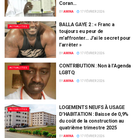
Coran…
BY
AMINA
17 FÉVRIER 2026
BALLA GAYE 2 : « Franc a
ACTUALITES
toujours eu peur de
m’affronter… J’ai le secret pour
l’arrêter »
BY
AMINA
17 FÉVRIER 2026
CONTRIBUTION : Non à l’Agenda
ACTUALITES
LGBTQ
BY
AMINA
17 FÉVRIER 2026
LOGEMENTS NEUFS À USAGE
ACTUALITES
D’HABITATION : Baisse de 0,9%
du coût de la construction au
quatrième trimestre 2025
BY
AMINA
17 FÉVRIER 2026