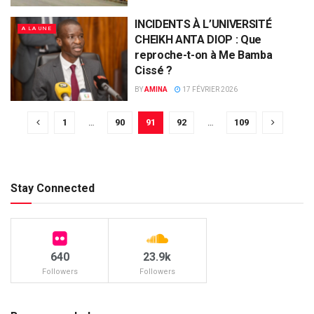
INCIDENTS À L’UNIVERSITÉ
A LA UNE
CHEIKH ANTA DIOP : Que
reproche-t-on à Me Bamba
Cissé ?
BY
AMINA
17 FÉVRIER 2026
1
…
90
91
92
…
109
Stay Connected
640
23.9k
Followers
Followers