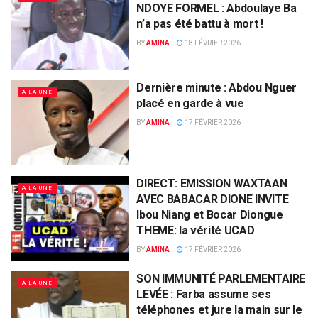
NDOYE FORMEL : Abdoulaye Ba
n’a pas été battu à mort !
BY
AMINA
18 FÉVRIER 2026
Dernière minute : Abdou Nguer
A LA UNE
placé en garde à vue
BY
AMINA
17 FÉVRIER 2026
DIRECT: EMISSION WAXTAAN
A LA UNE
AVEC BABACAR DIONE INVITE
Ibou Niang et Bocar Diongue
THEME: la vérité UCAD
BY
AMINA
17 FÉVRIER 2026
SON IMMUNITÉ PARLEMENTAIRE
A LA UNE
LEVÉE : Farba assume ses
téléphones et jure la main sur le