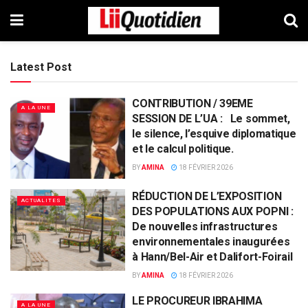
Latest Post
CONTRIBUTION / 39EME
A LA UNE
SESSION DE L’UA : Le sommet,
le silence, l’esquive diplomatique
et le calcul politique.
BY
AMINA
18 FÉVRIER 2026
RÉDUCTION DE L’EXPOSITION
ACTUALITES
DES POPULATIONS AUX POPNI :
De nouvelles infrastructures
environnementales inaugurées
à Hann/Bel-Air et Dalifort-Foirail
BY
AMINA
18 FÉVRIER 2026
LE PROCUREUR IBRAHIMA
A LA UNE