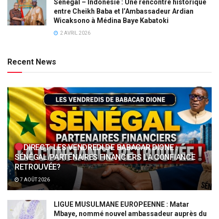
Sénégal – Indonésie : Une rencontre historique
entre Cheikh Baba et l’Ambassadeur Ardian
Wicaksono à Médina Baye Kabatoki
2 AVRIL 2026
Recent News
DIRECT: LES VENDREDI DE BABACAR DIONE :
SÉNÉGAL/PARTENAIRES FINANCIERS LA CONFIANCE
RETROUVÉE?
7 AOÛT 2026
LIGUE MUSULMANE EUROPEENNE : Matar
Mbaye, nommé nouvel ambassadeur auprès du