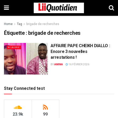
Home
Tag
brigade de recherches
Étiquette :
brigade de recherches
AFFAIRE PAPE CHEIKH DIALLO :
A LA UNE
Encore 3 nouvelles
arrestations !
BY
AMINA
16 FÉVRIER 2026
Stay Connected test
23.9k
99