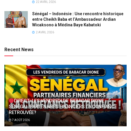
22 AVRIL 2026
Sénégal – Indonésie : Une rencontre historique
entre Cheikh Baba et l’Ambassadeur Ardian
Wicaksono à Médina Baye Kabatoki
2 AVRIL 2026
Recent News
DIRECT: LES VENDREDI DE BABACAR DIONE :
SÉNÉGAL/PARTENAIRES FINANCIERS LA CONFIANCE
RETROUVÉE?
7 AOÛT 2026