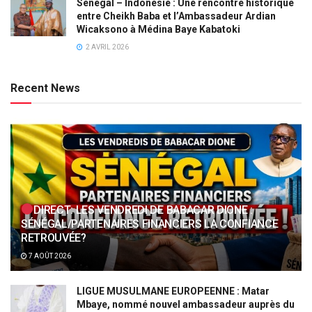
Sénégal – Indonésie : Une rencontre historique
entre Cheikh Baba et l’Ambassadeur Ardian
Wicaksono à Médina Baye Kabatoki
2 AVRIL 2026
Recent News
DIRECT: LES VENDREDI DE BABACAR DIONE :
SÉNÉGAL/PARTENAIRES FINANCIERS LA CONFIANCE
RETROUVÉE?
7 AOÛT 2026
LIGUE MUSULMANE EUROPEENNE : Matar
Mbaye, nommé nouvel ambassadeur auprès du