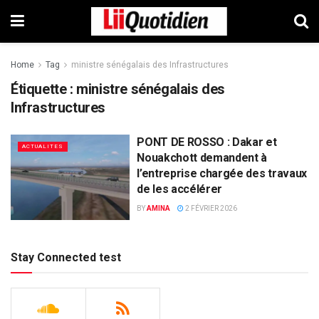
Home
Tag
ministre sénégalais des Infrastructures
Étiquette :
ministre sénégalais des
Infrastructures
PONT DE ROSSO : Dakar et
ACTUALITES
Nouakchott demandent à
l’entreprise chargée des travaux
de les accélérer
BY
AMINA
2 FÉVRIER 2026
Stay Connected test