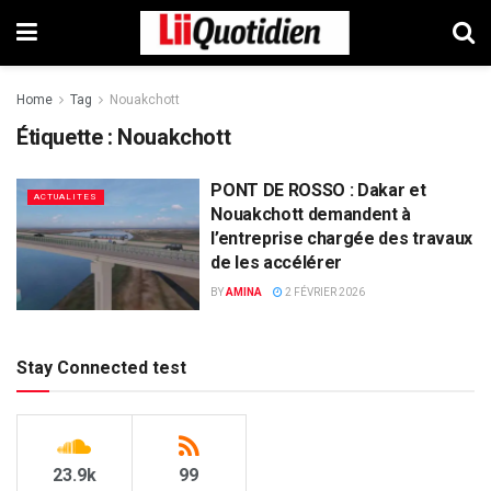
Home
Tag
Nouakchott
Étiquette :
Nouakchott
PONT DE ROSSO : Dakar et
ACTUALITES
Nouakchott demandent à
l’entreprise chargée des travaux
de les accélérer
BY
AMINA
2 FÉVRIER 2026
Stay Connected test
23.9k
99