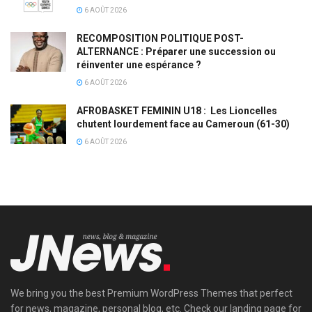
6 AOÛT 2026
RECOMPOSITION POLITIQUE POST-
ALTERNANCE : Préparer une succession ou
réinventer une espérance ?
6 AOÛT 2026
AFROBASKET FEMININ U18 : Les Lioncelles
chutent lourdement face au Cameroun (61-30)
6 AOÛT 2026
We bring you the best Premium WordPress Themes that perfect
for news, magazine, personal blog, etc. Check our landing page for