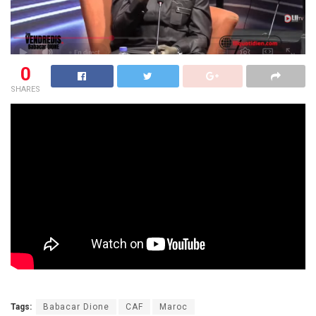
0
SHARES
Tags:
Babacar Dione
CAF
Maroc