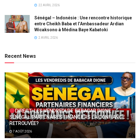
22 AVRIL 2026
Sénégal – Indonésie : Une rencontre historique
entre Cheikh Baba et l’Ambassadeur Ardian
Wicaksono à Médina Baye Kabatoki
2 AVRIL 2026
Recent News
DIRECT: LES VENDREDI DE BABACAR DIONE :
SÉNÉGAL/PARTENAIRES FINANCIERS LA CONFIANCE
RETROUVÉE?
7 AOÛT 2026