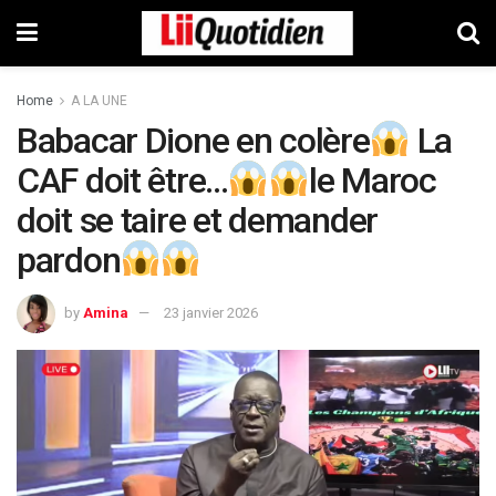
Home
A LA UNE
Babacar Dione en colère
La
CAF doit être…
le Maroc
doit se taire et demander
pardon
by
Amina
23 janvier 2026