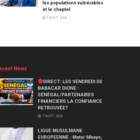
les populations vulnérables
et le cheptel
7 AOÛT 2026
ecent News
DIRECT: LES VENDREDI DE
BABACAR DIONE :
SÉNÉGAL/PARTENAIRES
FINANCIERS LA CONFIANCE
RETROUVÉE?
7 AOÛT 2026
LIGUE MUSULMANE
EUROPEENNE : Matar Mbaye,