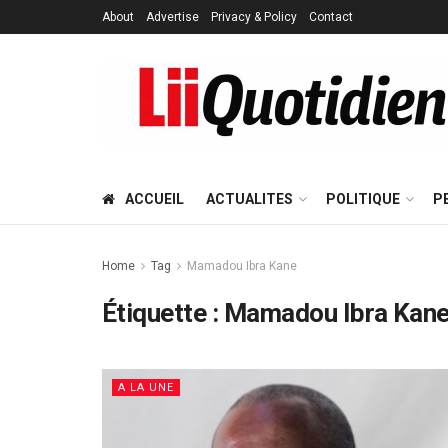
About
Advertise
Privacy & Policy
Contact
ACCUEIL
ACTUALITES
POLITIQUE
P
Home
Tag
Mamadou Ibra Kane
Étiquette :
Mamadou Ibra Kan
A LA UNE