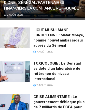
DIONE : SÉNÉGAL/PARTENAIRES
FINANCIERS LA CONFIANCE RETROUVÉE?
7 AOÛT 2026
LIGUE MUSULMANE
EUROPEENNE : Matar Mbaye,
nommé nouvel ambassadeur
auprès du Sénégal
7 AOÛT 2026
TOXICOLOGIE : Le Sénégal
se dote d’un laboratoire de
référence de niveau
international
7 AOÛT 2026
CRISE ALIMENTAIRE : Le
gouvernement débloque plus
de 7 milliards de FCFA pour